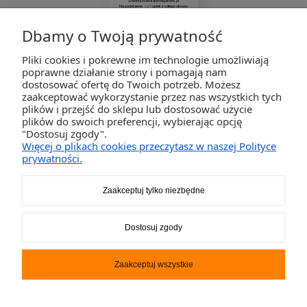
Średnia ocena activegames.pl
Na podstawie
327
opinii
z całego okresu
Zobacz opinie
Dbamy o Twoją prywatność
Pliki cookies i pokrewne im technologie umożliwiają
ZAKUPY
poprawne działanie strony i pomagają nam
dostosować ofertę do Twoich potrzeb. Możesz
zaakceptować wykorzystanie przez nas wszystkich tych
POMOC
plików i przejść do sklepu lub dostosować użycie
plików do swoich preferencji, wybierając opcję
"Dostosuj zgody".
MOJE KONTO
Więcej o plikach cookies przeczytasz w naszej Polityce
prywatności.
INFORMACJE
Zaakceptuj tylko niezbędne
2K-Invest Sp. j. Ul. Św. Wojciecha 60, 41-922 Radzionków, śląskie NIP: 645-241-94-33
Dostosuj zgody
REGON: 240545854
Napisz
sklep@activegames.pl
lub zadzwoń
+48796521697
Zaakceptuj wszystkie