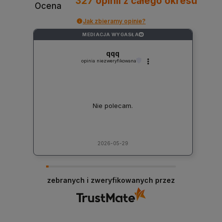
327
opinii
z całego okresu
Ocena
Jak zbieramy opinie?
MEDIACJA WYGASŁA
?
qqq
opinia niezweryfikowana
Nie polecam.
2026-05-29
zebranych i zweryfikowanych przez