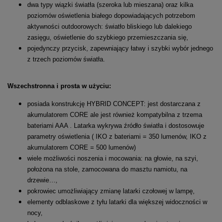
dwa typy wiązki światła (szeroka lub mieszana) oraz kilka
poziomów oświetlenia białego dopowiadających potrzebom
aktywności outdoorowych: światło bliskiego lub dalekiego
zasięgu, oświetlenie do szybkiego przemieszczania się,
pojedynczy przycisk, zapewniający łatwy i szybki wybór jednego
z trzech poziomów światła.
Wszechstronna i prosta w użyciu:
posiada konstrukcję HYBRID CONCEPT: jest dostarczana z
akumulatorem CORE ale jest również kompatybilna z trzema
bateriami AAA . Latarka wykrywa źródło światła i dostosowuje
parametry oświetlenia ( IKO z bateriami = 350 lumenów, IKO z
akumulatorem CORE = 500 lumenów)
wiele możliwości noszenia i mocowania: na głowie, na szyi,
położona na stole, zamocowana do masztu namiotu, na
drzewie…,
pokrowiec umożliwiający zmianę latarki czołowej w lampę,
elementy odblaskowe z tyłu latarki dla większej widoczności w
nocy,