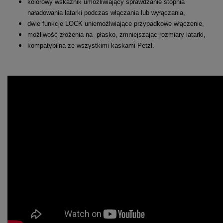
kolorowy wskaźnik umożliwiający sprawdzanie stopnia
naładowania latarki podczas włączania lub wyłączania,
dwie funkcje LOCK uniemożlwiające przypadkowe włączenie,
możliwość złożenia na płasko, zmniejszając rozmiary latarki,
kompatybilna ze wszystkimi kaskami Petzl.