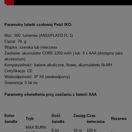
Parametry latarki czołowej Petzl IKO:
Moc: 500 lumenów (ANSI/PLATO FL 1)
Ciężar: 79 g
Wiązka: szeroka lub mieszana
Zasilanie: akumulator CORE 1250 mAh ) lub 3 x AAA (dostępny jako
akcesorium)
Kompatybilność: baterie alkaliczne, litowe, akumulatorki Ni-MH
Certyfikacja: CE
Wodoodporność: IP X4 (wodoodporny)
Gwarancja: 5 lat na
Parametry oświetlenia przy zasilaniu z baterii AAA
Kolor
Ilość
Zasięg
Czas
Tryb
Rezerwa
światła
światła
świecenia
MAX BURN
6 lm
10 m
100 h
-