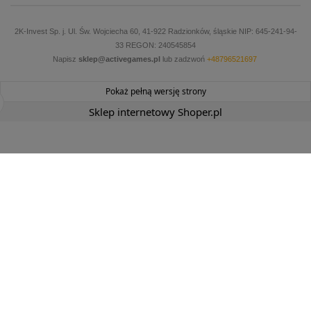
2K-Invest Sp. j. Ul. Św. Wojciecha 60, 41-922 Radzionków, śląskie NIP: 645-241-94-
33 REGON: 240545854
Napisz
sklep@activegames.pl
lub zadzwoń
+48796521697
Pokaż pełną wersję strony
Sklep internetowy Shoper.pl