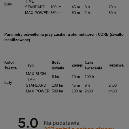
TIME
biały
STANDARD
100 lm
45 m
8 h
20 h
MAX POWER
350 lm
80 m
2 h
50 h
Parametry oświetlenia przy zasilaniu akumulatorem CORE (światło
stabilizowane)
Kolor
Ilość
Czas
Tryb
Zasięg
Rezerwa
światła
światła
świecenia
MAX BURN
6 lm
10 m
100 h
-
TIME
biały
STANDARD
100 lm
45 m
9 h
2h30
MAX POWER
500 lm
100 m
2h30
4h30
5.0
Na podstawie