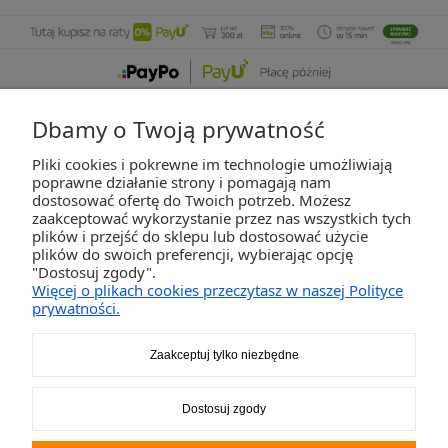
Dbamy o Twoją prywatność
Pliki cookies i pokrewne im technologie umożliwiają
ZAKUPY
poprawne działanie strony i pomagają nam
dostosować ofertę do Twoich potrzeb. Możesz
zaakceptować wykorzystanie przez nas wszystkich tych
POMOC
plików i przejść do sklepu lub dostosować użycie
plików do swoich preferencji, wybierając opcję
"Dostosuj zgody".
MOJE KONTO
Więcej o plikach cookies przeczytasz w naszej Polityce
prywatności.
INFORMACJE
Zaakceptuj tylko niezbędne
2K-Invest Sp. j. Ul. Św. Wojciecha 60, 41-922 Radzionków, śląskie NIP: 645-241-94-33
Dostosuj zgody
REGON: 240545854
Napisz
sklep@activegames.pl
lub zadzwoń
+48796521697