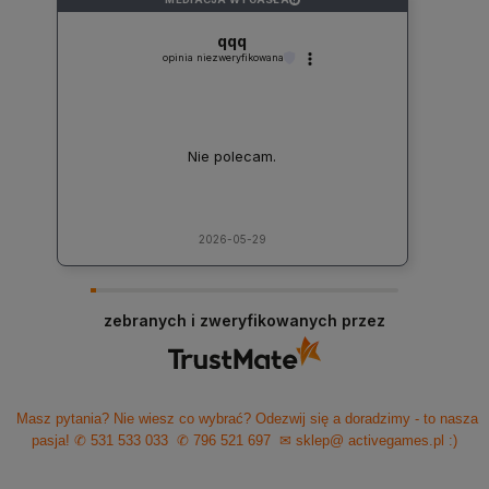
qqq
opinia niezweryfikowana
Nie polecam.
2026-05-29
zebranych i zweryfikowanych przez
Masz pytania? Nie wiesz co wybrać? Odezwij się a doradzimy - to nasza
pasja!
✆ 531 533 033
✆ 796 521 697
✉ sklep@ activegames.pl
:)