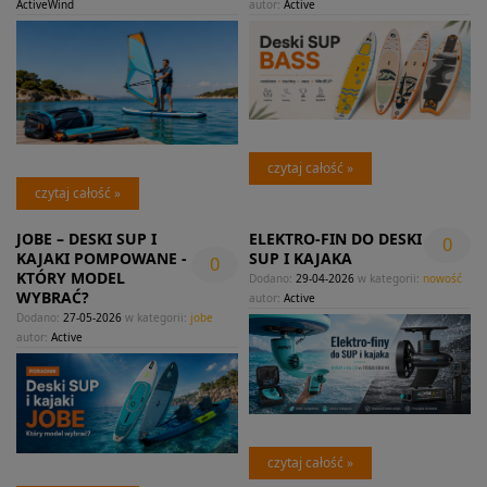
ActiveWind
autor:
Active
czytaj całość »
czytaj całość »
JOBE – DESKI SUP I
ELEKTRO-FIN DO DESKI
0
KAJAKI POMPOWANE -
SUP I KAJAKA
0
KTÓRY MODEL
Dodano:
29-04-2026
w kategorii:
nowość
WYBRAĆ?
autor:
Active
Dodano:
27-05-2026
w kategorii:
jobe
autor:
Active
czytaj całość »