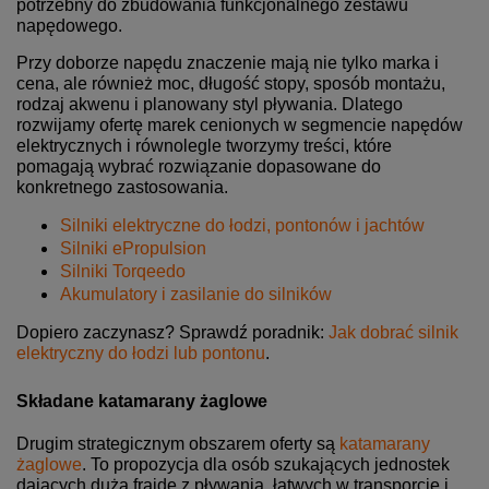
potrzebny do zbudowania funkcjonalnego zestawu
napędowego.
Przy doborze napędu znaczenie mają nie tylko marka i
cena, ale również moc, długość stopy, sposób montażu,
rodzaj akwenu i planowany styl pływania. Dlatego
rozwijamy ofertę marek cenionych w segmencie napędów
elektrycznych i równolegle tworzymy treści, które
pomagają wybrać rozwiązanie dopasowane do
konkretnego zastosowania.
Silniki elektryczne do łodzi, pontonów i jachtów
Silniki ePropulsion
Silniki Torqeedo
Akumulatory i zasilanie do silników
Dopiero zaczynasz? Sprawdź poradnik:
Jak dobrać silnik
elektryczny do łodzi lub pontonu
.
Składane katamarany żaglowe
Drugim strategicznym obszarem oferty są
katamarany
żaglowe
. To propozycja dla osób szukających jednostek
dających dużą frajdę z pływania, łatwych w transporcie i