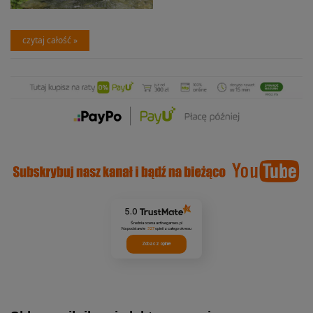
czytaj całość »
5.0
Średnia ocena activegames.pl
Na podstawie
327
opinii
z całego okresu
Zobacz opinie