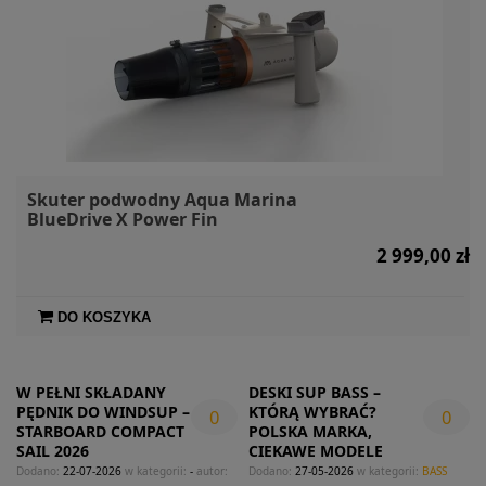
Skuter podwodny Aqua Marina
BlueDrive X Power Fin
2 999,00 zł
DO KOSZYKA
W PEŁNI SKŁADANY
DESKI SUP BASS –
PĘDNIK DO WINDSUP –
KTÓRĄ WYBRAĆ?
0
0
STARBOARD COMPACT
POLSKA MARKA,
SAIL 2026
CIEKAWE MODELE
Dodano:
22-07-2026
w kategorii:
-
autor:
Dodano:
27-05-2026
w kategorii:
BASS