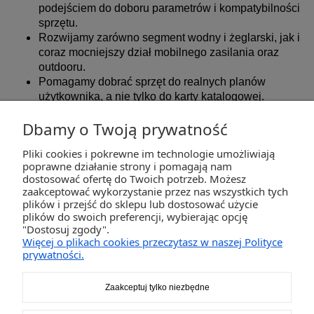
podejściem do doboru parametrów i kompatybilności
sprzętu.
Rozwijamy zarówno segment wodny i żeglarski, jak i
coraz mocniejszy dział mobilnego zasilania oraz
outdooru.
Pomagamy dobrać sprzęt do realnych planów
użytkownika, a nie tylko do karty katalogowej.
Dbamy o Twoją prywatność
Pliki cookies i pokrewne im technologie umożliwiają
ZAKUPY
poprawne działanie strony i pomagają nam
dostosować ofertę do Twoich potrzeb. Możesz
zaakceptować wykorzystanie przez nas wszystkich tych
POMOC
plików i przejść do sklepu lub dostosować użycie
plików do swoich preferencji, wybierając opcję
"Dostosuj zgody".
MOJE KONTO
Więcej o plikach cookies przeczytasz w naszej Polityce
prywatności.
INFORMACJE
Zaakceptuj tylko niezbędne