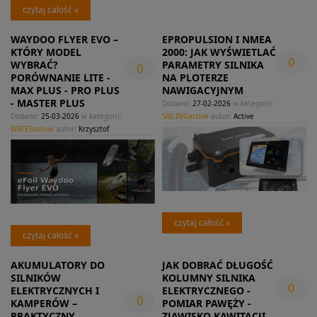
czytaj całość »
WAYDOO FLYER EVO –
EPROPULSION I NMEA
KTÓRY MODEL
2000: JAK WYŚWIETLAĆ
0
WYBRAĆ?
PARAMETRY SILNIKA
0
PORÓWNANIE LITE -
NA PLOTERZE
MAX PLUS - PRO PLUS
NAWIGACYJNYM
- MASTER PLUS
Dodano:
27-02-2026
w kategorii:
Dodano:
25-03-2026
w kategorii:
SAILINGactive
autor:
Active
WATERactive
autor:
Krzysztof
czytaj całość »
czytaj całość »
AKUMULATORY DO
JAK DOBRAĆ DŁUGOŚĆ
SILNIKÓW
KOLUMNY SILNIKA
0
ELEKTRYCZNYCH I
ELEKTRYCZNEGO -
0
KAMPERÓW –
POMIAR PAWĘŻY -
PRAKTYCZNY
ZJAWISKO KAWITACJI