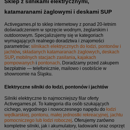
Sklep z silnikami elektrycznymi,
katamaranami żaglowymi i deskami SUP
Activegames.pl to sklep internetowy z ponad 20-letnim
doświadczeniem w sprzęcie wodnym, żeglarskim i
outdoorowym. Specjalizujemy się w kategoriach
wymagających realnego doradztwa i znajomości
parametrów:
silnikach elektrycznych do łodzi, pontonów i
jachtów
,
składanych katamaranach żaglowych
,
deskach
SUP
,
mobilnych stacjach zasilania
,
kajakach
pompowanych
i
pontonach
. Doradzamy przed zakupem
bezpłatnie — telefonicznie, mailowo i osobiście w
showroomie na Śląsku.
Elektryczne silniki do łodzi, pontonów i jachtów
Silniki elektryczne to najmocniejszy filar oferty
Activegames.pl. To kategoria dla osób szukających
cichego, wygodnego i nowoczesnego napędu do
łodzi
wędkarskiej, pontonu, małej jednostki rekreacyjnej, jachtu
pomocniczego lub łodzi roboczej
. Oferujemy zarówno
kompletne silniki, jak i akumulatory, ładowarki oraz osprzęt