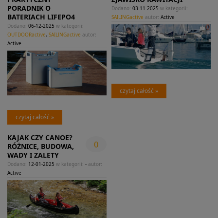
PORADNIK O
Dodano:
03-11-2025
w kategorii:
BATERIACH LIFEPO4
SAILINGactive
autor:
Active
Dodano:
06-12-2025
w kategorii:
OUTDOORactive
,
SAILINGactive
autor:
Active
czytaj całość »
czytaj całość »
KAJAK CZY CANOE?
0
RÓŻNICE, BUDOWA,
WADY I ZALETY
Dodano:
12-01-2025
w kategorii:
-
autor:
Active