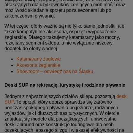
atrakcyjnych dla użytkowników ceniących mobilność oraz
możliwość składania sprzętu poza sezonem lub po
zakończonym pływaniu.
W tej części oferty ważne są nie tylko same jednostki, ale
także kompatybilne akcesoria, osprzęt i wyposażenie
żeglarskie. Dlatego traktujemy katamarany jako mocny,
rozwijany segment sklepu, a nie wyłącznie niszowy
dodatek do oferty wodnej.
Katamarany żaglowe
Akcesoria żeglarskie
Showroom – odwiedź nas na Śląsku
Deski SUP na rekreację, turystykę i rodzinne pływanie
Jednym z najważniejszych działów sklepu pozostają
deski
SUP
. To sprzęt, który dobrze sprawdza się zarówno
podczas spokojnego pływania po jeziorze, rodzinnych
wyjazdów, jak i dłuższych tras turystycznych. W ofercie
znajdują się modele dla początkujących, uniwersalne
deski allround oraz konstrukcje touringowe dla osób
oczekujących lepszego ślizgu i większej efektywności na