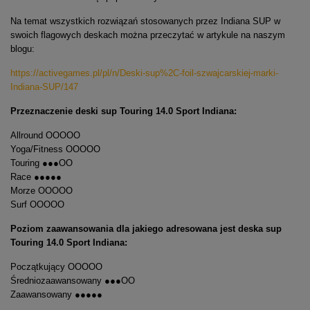
Na temat wszystkich rozwiązań stosowanych przez Indiana SUP w
swoich flagowych deskach można przeczytać w artykule na naszym
blogu:
https://activegames.pl/pl/n/Deski-sup%2C-foil-szwajcarskiej-marki-
Indiana-SUP/147
Przeznaczenie deski sup Touring 14.0 Sport Indiana:
Allround OOOOO
Yoga/Fitness OOOOO
Touring ●●●OO
Race ●●●●●
Morze OOOOO
Surf OOOOO
Poziom zaawansowania dla jakiego adresowana jest deska sup
Touring 14.0 Sport Indiana:
Początkujący OOOOO
Średniozaawansowany ●●●OO
Zaawansowany ●●●●●