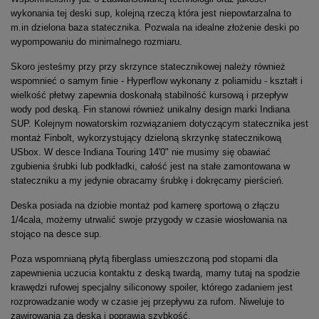
wykonania tej deski sup, kolejną rzeczą która jest niepowtarzalna to
m.in dzielona baza statecznika. Pozwala na idealne złożenie deski po
wypompowaniu do minimalnego rozmiaru.
Skoro jesteśmy przy przy skrzynce statecznikowej należy również
wspomnieć o samym finie - Hyperflow wykonany z poliamidu - kształt i
wielkość płetwy zapewnia doskonałą stabilność kursową i przepływ
wody pod deską. Fin stanowi również unikalny design marki Indiana
SUP. Kolejnym nowatorskim rozwiązaniem dotyczącym statecznika jest
montaż Finbolt, wykorzystujący dzieloną skrzynkę statecznikową
USbox. W desce Indiana Touring 14'0" nie musimy się obawiać
zgubienia śrubki lub podkładki, całość jest na stałe zamontowana w
stateczniku a my jedynie obracamy śrubkę i dokręcamy pierścień.
Deska posiada na dziobie montaż pod kamerę sportową o złączu
1/4cala, możemy utrwalić swoje przygody w czasie wiosłowania na
stojąco na desce sup.
Poza wspomnianą płytą fiberglass umieszczoną pod stopami dla
zapewnienia uczucia kontaktu z deską twardą, mamy tutaj na spodzie
krawędzi rufowej specjalny siliconowy spoiler, którego zadaniem jest
rozprowadzanie wody w czasie jej przepływu za rufom. Niweluje to
zawirowania za deską i poprawia szybkość.