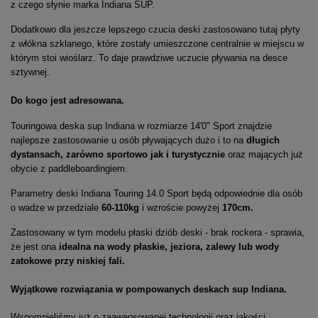
z czego słynie marka Indiana SUP.
Dodatkowo dla jeszcze lepszego czucia deski zastosowano tutaj płyty
z włókna szklanego, które zostały umieszczone centralnie w miejscu w
którym stoi wioślarz. To daje prawdziwe uczucie pływania na desce
sztywnej.
Do kogo jest adresowana.
Touringowa deska sup Indiana w rozmiarze 14'0" Sport znajdzie
najlepsze zastosowanie u osób pływających dużo i to na
długich
dystansach, zarówno sportowo jak i turystycznie
oraz mających już
obycie z paddleboardingiem.
Parametry deski Indiana Touring 14.0 Sport będą odpowiednie dla osób
o wadze w przedziale
60-110kg
i wzroście powyżej
170cm.
Zastosowany w tym modelu płaski dziób deski - brak rockera - sprawia,
że jest ona
idealna na wody płaskie, jeziora, zalewy lub wody
zatokowe przy niskiej fali.
Wyjątkowe rozwiązania w pompowanych deskach sup Indiana.
Wspomnieliśmy już o zaawansowanej technologii oraz jakości