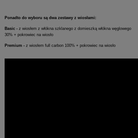
Ponadto do wyboru są dwa zestawy z wiosłami:
Basic -
z wiosłem z włókna szklanego z domieszką włókna węglowego
30% + pokrowiec na wiosło
Premium -
z wiosłem full carbon 100% + pokrowiec na wiosło