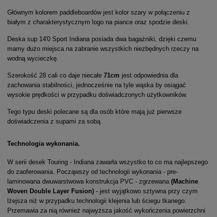
Głównym kolorem paddleboardów jest kolor szary w połączeniu z
białym z charakterystycznym logo na piance oraz spodzie deski.
Deska sup 14'0 Sport Indiana posiada dwa bagażniki, dzięki czemu
mamy dużo miejsca na zabranie wszystkich niezbędnych rzeczy na
wodną wycieczkę.
Szerokość 28 cali co daje niecałe
71cm
jest odpowiednia dla
zachowania stabilności, jednocześnie na tyle wąska by osiągać
wysokie prędkości w przypadku doświadczonych użytkowników.
Tego typu deski polecane są dla osób które mają już pierwsze
doświadczenia z supami za sobą.
Technologia wykonania.
W serii desek Touring - Indiana zawarła wszystko to co ma najlepszego
do zaoferowania. Począwszy od technologii wykonania - pre-
laminowana dwuwarstwowa konstrukcja PVC - zgrzewana
(Machine
Woven Double Layer Fusion)
- jest wyjątkowo sztywna przy czym
lżejsza niż w przypadku technologii klejenia lub ściegu tkanego.
Przemawia za nią również najwyższa jakość wykończenia powierzchni