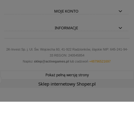
MOJE KONTO
INFORMACJE
2K-Invest Sp. j. Ul. Św. Wojciecha 60, 41-922 Radzionków, śląskie NIP: 645-241-94-
33 REGON: 240545854
Napisz
sklep@activegames.pl
lub zadzwoń
+48796521697
Pokaż pełną wersję strony
Sklep internetowy Shoper.pl