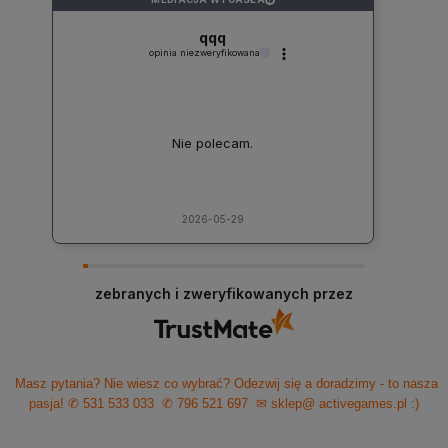
qqq
opinia niezweryfikowana
Nie polecam.
2026-05-29
zebranych i zweryfikowanych przez
Masz pytania? Nie wiesz co wybrać? Odezwij się a doradzimy - to nasza
pasja!
✆ 531 533 033
✆ 796 521 697
✉ sklep@ activegames.pl
:)