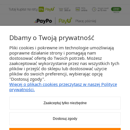
Dbamy o Twoją prywatność
Pliki cookies i pokrewne im technologie umożliwiają
ZAKUPY
poprawne działanie strony i pomagają nam
dostosować ofertę do Twoich potrzeb. Możesz
zaakceptować wykorzystanie przez nas wszystkich tych
POMOC
plików i przejść do sklepu lub dostosować użycie
plików do swoich preferencji, wybierając opcję
"Dostosuj zgody".
MOJE KONTO
Więcej o plikach cookies przeczytasz w naszej Polityce
prywatności.
INFORMACJE
Zaakceptuj tylko niezbędne
2K-Invest Sp. j. Ul. Św. Wojciecha 60, 41-922 Radzionków, śląskie NIP: 645-241-94-33
Dostosuj zgody
REGON: 240545854
Napisz
sklep@activegames.pl
lub zadzwoń
+48796521697