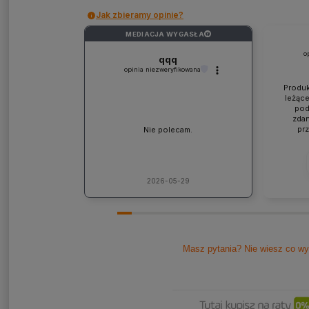
Jak zbieramy opinie?
MEDIACJA WYGASŁA
?
o
qqq
opinia niezweryfikowana
Produk
leżące
pod
zdan
pr
Nie polecam.
współp
ponad
jaki
lic
kons
2026-05-29
Pole
Masz pytania? Nie wiesz co wy