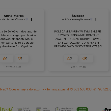
AnnaiMarek
Łukasz
pinia niezweryfikowana
opinia niezweryfikowana
ty że świeżych dostaw, nie
POLECAM ZAKUPY W TYM SKLEPIE,
 latami w magazynach jak w
SZYBKO, SPRAWNIE, KONTAKT
obnych sklepach. Moim
ZAWSZE BARDZO DOBRY. TOWAR
iem warto za to dopłacić
ZABEZPIECZONY DO WYSYŁKI
zysłowiowe 5zł. Ogólnie
PRAWIDŁOWO, WSZYSTKIE CZĘŚCI
raca przebiega owocnie od
BYŁY W ZESTAWIE. jEŻELI KTOŚ
 7 lat. Jeśli pojawiają się
PLANUJE ZAKUP TO NAPEWNO
eś problemy zawsze można
WARTO TUTAJ
4
1
3
0
zyć na szybką pomoc czy
ultacje i rzeczową rade.
2026-03-02
2026-02-16
cam z czystym sumieniem!
brać? Odezwij się a doradzimy - to nasza pasja!
✆ 531 533 033
✆ 796 521 