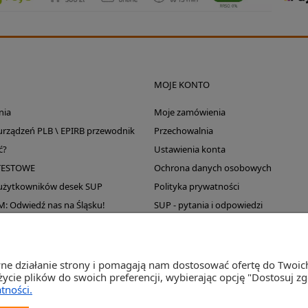
MOJE KONTO
nia
Moje zamówienia
 urządzeń PLB \ EPIRB przewodnik
Przechowalnia
ć?
Ustawienia konta
TESTOWE
Ochrona danych osobowych
 użytkowników desek SUP
Polityka prywatności
Odwiedź nas na Śląsku!
SUP - pytania i odpowiedzi
Wyprzedaż magazynu
wne działanie strony i pomagają nam dostosować ofertę do Twoi
życie plików do swoich preferencji, wybierając opcję "Dostosuj z
tności.
st Sp. j. Ul. Św. Wojciecha 60, 41-922 Radzionków, śląskie NIP: 645-241-94-33 REGON: 2