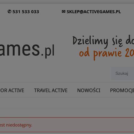
✆ 531 533 033
✉ SKLEP@ACTIVEGAMES.PL
OR ACTIVE
TRAVEL ACTIVE
NOWOŚCI
PROMOCJ
SHOWROOM: ODWIEDŹ NAS NA ŚLĄSKU!
est niedostępny.