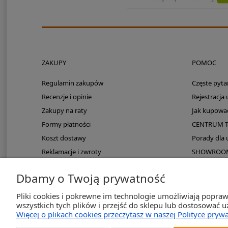
ZAKUPY
POMOC
Regulamin zakupów
Częste pyta
Recenzje i opinie
Rejestracja
Zakupy na raty
Jak kupowa
Formy płatności
CENTRUM 
Koszt dostawy
Porady dla
Reklamacje i zwroty
SHOWROOM: 
Zmieści się do kampera?
Dbamy o Twoją prywatność
PayPo odroczona płatność
Pliki cookies i pokrewne im technologie umożliwiają popra
wszystkich tych plików i przejść do sklepu lub dostosować u
Więcej o plikach cookies przeczytasz w naszej Polityce prywa
2K-Inve