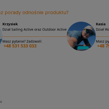
sz porady odnośnie produktu?
Krzysiek
Kasia
Dział Sailing Active oraz Outdoor Active
Dział Wa
Masz pytanie? Zadzwoń:
Masz py
+48 531 533 033
+48 7
su