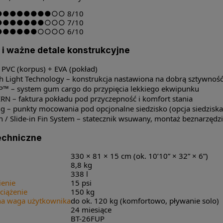
●●●●●●●●○○
8/10
●●●●●●●○○○
7/10
●●●●●●○○○○
6/10
 i ważne detale konstrukcyjne
 PVC (korpus) + EVA (pokład)
ch Light Technology – konstrukcja nastawiona na dobrą sztywnoś
™ – system gum cargo do przypięcia lekkiego ekwipunku
RN – faktura pokładu pod przyczepność i komfort stania
ng – punkty mocowania pod opcjonalne siedzisko (opcja siedziska
Fin / Slide-in Fin System – statecznik wsuwany, montaż beznarzęd
echniczne
330 × 81 × 15 cm (ok. 10’10” × 32” × 6”)
8,8 kg
338 l
ienie
15 psi
iążenie
150 kg
 waga użytkownika
do ok. 120 kg (komfortowo, pływanie solo)
24 miesiące
BT-26FUP