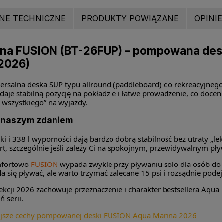
NE TECHNICZNE
PRODUKTY POWIĄZANE
OPINIE
na FUSION (BT-26FUP) – pompowana des
 2026)
ersalna deska SUP typu allround (paddleboard) do rekreacyjneg
je stabilną pozycję na pokładzie i łatwe prowadzenie, co doceni
o wszystkiego” na wyjazdy.
 naszym zdaniem
ki i 338 l wyporności dają bardzo dobrą stabilność bez utraty „le
t, szczególnie jeśli zależy Ci na spokojnym, przewidywalnym pł
mfortowo
FUSION
wypada zwykle przy pływaniu solo dla osób do 
da się pływać, ale warto trzymać zalecane 15 psi i rozsądnie pode
ekcji 2026 zachowuje przeznaczenie i charakter bestsellera Aqua
ń serii.
ejsze cechy pompowanej deski FUSION Aqua Marina 2026