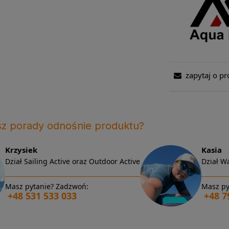
zapytaj o pr
sz porady odnośnie produktu?
Krzysiek
Kasia
Dział Sailing Active oraz Outdoor Active
Dział Wa
Masz pytanie? Zadzwoń:
Masz py
+48 531 533 033
+48 7