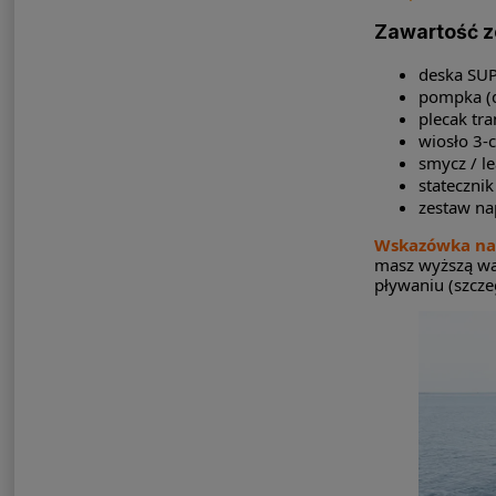
Zawartość 
deska SU
pompka (d
plecak tr
wiosło 3-c
smycz / l
statecznik 
zestaw n
Wskazówka na 
masz wyższą wa
pływaniu (szcze