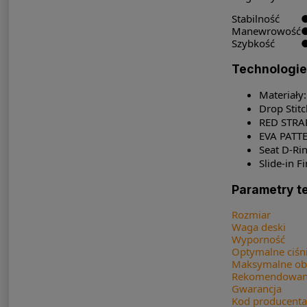
Stabilność
Manewrowość
Szybkość
Technologie
Materiały:
Drop Stit
RED STRAP
EVA PATTE
Seat D-Ri
Slide-in 
Parametry t
Rozmiar
Waga deski
Wyporność
Optymalne ciśn
Maksymalne obc
Rekomendowana
Gwarancja
Kod producenta