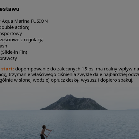
zestawu
P Aqua Marina FUSION
ouble action)
ansportowy
zęściowe z regulacją
eash
(Slide-in Fin)
aprawczy
start:
dopompowanie do zalecanych 15 psi ma realny wpływ na sz
gę, trzymanie właściwego ciśnienia zwykle daje najbardziej od
gólnie w słonej wodzie) opłucz deskę, wysusz i dopiero spakuj.