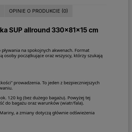
OPINIE O PRODUKCIE (0)
ka SUP allround 330×81×15 cm
o pływania na spokojnych akwenach. Format
ą osoby początkujące oraz wszyscy, którzy szukają
kkości” prowadzenia. To jeden z bezpieczniejszych
ywaniu.
ok. 120 kg (bez dużego bagażu). Powyżej tej
jść do bagażu oraz warunków (wiatr/fala).
 Mariny, a zmiany dotyczą głównie odświeżenia