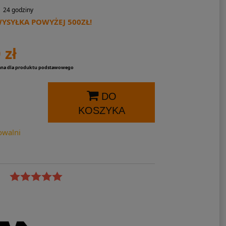
24 godziny
SYŁKA POWYŻEJ 500ZŁ!
 zł
ana dla produktu podstawowego
DO
KOSZYKA
owalni