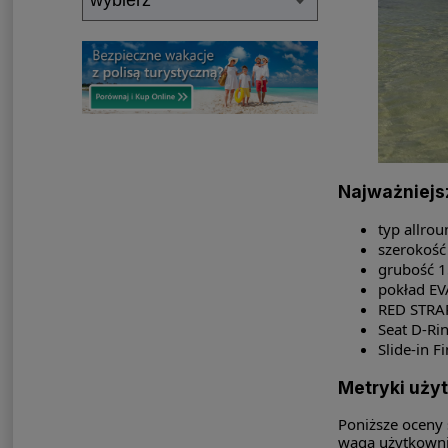
Najważniejs
typ allrou
szerokość
grubość 1
pokład EV
RED STRAP
Seat D-Rin
Slide-in 
Metryki uży
Poniższe oceny 
waga użytkownik