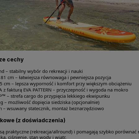
ze cechy
nd – stabilny wybór do rekreacji i nauki
 81 cm – łatwiejsza równowaga i pewniejsza pozycja
5 cm – lepsza wyporność i komfort przy większym obciążeniu
A z fakturą EVA PATTERN – przyczepność i wygoda na mokro
™ – strefa cargo do przypięcia lekkiego ekwipunku
g – możliwość dopięcia siedziska (opcjonalnie)
Fin – wsuwany statecznik, montaż beznarzędziowo
tkowe (z doświadczenia)
są praktyczne (rekreacja/allround) i pomagają szybko porównać
a, ciśnienie, stan wody i wiatr.