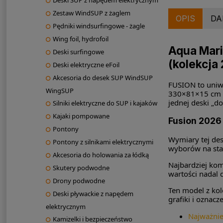
Deski SUP z napędem elektrycznym
Zestaw WindSUP z żaglem
OPIS
DA
Pędniki windsurfingowe - żagle
Wing foil, hydrofoil
Aqua Mari
Deski surfingowe
(kolekcja
Deski elektryczne eFoil
Akcesoria do desek SUP WindSUP
FUSION to uniw
WingSUP
330×81×15 cm da
jednej deski „d
Silniki elektryczne do SUP i kajaków
Kajaki pompowane
Fusion 2026
Pontony
Wymiary tej des
Pontony z silnikami elektrycznymi
wyborów na star
Akcesoria do holowania za łódką
Najbardziej ko
Skutery podwodne
wartości nadal 
Drony podwodne
Ten model z kol
Deski pływackie z napędem
grafiki i oznacze
elektrycznym
Najważni
Kamizelki i bezpieczeństwo