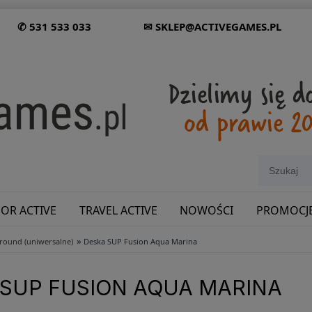
✆ 531 533 033
✉ SKLEP@ACTIVEGAMES.PL
OR ACTIVE
TRAVEL ACTIVE
NOWOŚCI
PROMOCJ
»
lround (uniwersalne)
Deska SUP Fusion Aqua Marina
SHOWROOM: ODWIEDŹ NAS NA ŚLĄSKU!
 SUP FUSION AQUA MARINA