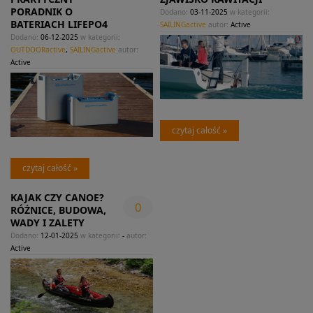
PORADNIK O
Dodano:
03-11-2025
w kategorii:
BATERIACH LIFEPO4
SAILINGactive
autor:
Active
Dodano:
06-12-2025
w kategorii:
OUTDOORactive
,
SAILINGactive
autor:
Active
czytaj całość »
czytaj całość »
KAJAK CZY CANOE?
0
RÓŻNICE, BUDOWA,
WADY I ZALETY
Dodano:
12-01-2025
w kategorii:
-
autor:
Active