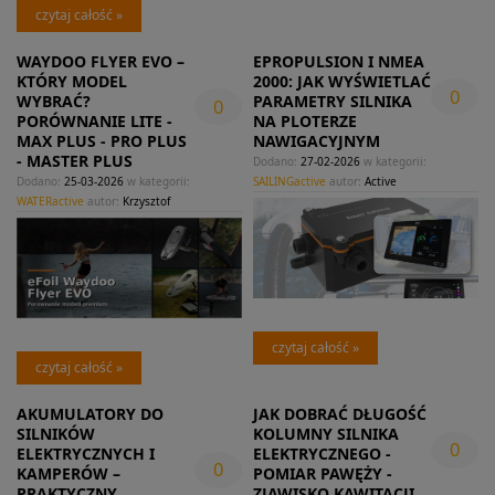
czytaj całość »
WAYDOO FLYER EVO –
EPROPULSION I NMEA
KTÓRY MODEL
2000: JAK WYŚWIETLAĆ
0
WYBRAĆ?
PARAMETRY SILNIKA
0
PORÓWNANIE LITE -
NA PLOTERZE
MAX PLUS - PRO PLUS
NAWIGACYJNYM
- MASTER PLUS
Dodano:
27-02-2026
w kategorii:
Dodano:
25-03-2026
w kategorii:
SAILINGactive
autor:
Active
WATERactive
autor:
Krzysztof
czytaj całość »
czytaj całość »
AKUMULATORY DO
JAK DOBRAĆ DŁUGOŚĆ
SILNIKÓW
KOLUMNY SILNIKA
0
ELEKTRYCZNYCH I
ELEKTRYCZNEGO -
0
KAMPERÓW –
POMIAR PAWĘŻY -
PRAKTYCZNY
ZJAWISKO KAWITACJI