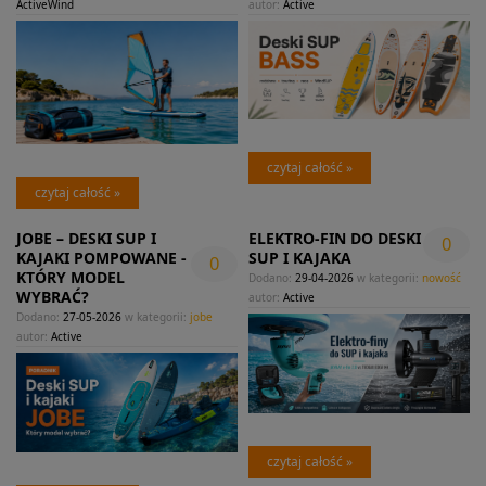
ActiveWind
autor:
Active
czytaj całość »
czytaj całość »
JOBE – DESKI SUP I
ELEKTRO-FIN DO DESKI
0
KAJAKI POMPOWANE -
SUP I KAJAKA
0
KTÓRY MODEL
Dodano:
29-04-2026
w kategorii:
nowość
WYBRAĆ?
autor:
Active
Dodano:
27-05-2026
w kategorii:
jobe
autor:
Active
czytaj całość »