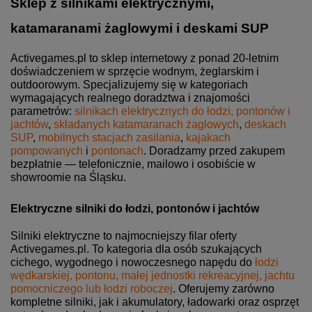
Sklep z silnikami elektrycznymi,
katamaranami żaglowymi i deskami SUP
Activegames.pl to sklep internetowy z ponad 20-letnim
doświadczeniem w sprzęcie wodnym, żeglarskim i
outdoorowym. Specjalizujemy się w kategoriach
wymagających realnego doradztwa i znajomości
parametrów:
silnikach elektrycznych do łodzi, pontonów i
jachtów
,
składanych katamaranach żaglowych
,
deskach
SUP
,
mobilnych stacjach zasilania
,
kajakach
pompowanych
i
pontonach
. Doradzamy przed zakupem
bezpłatnie — telefonicznie, mailowo i osobiście w
showroomie na Śląsku.
Elektryczne silniki do łodzi, pontonów i jachtów
Silniki elektryczne to najmocniejszy filar oferty
Activegames.pl. To kategoria dla osób szukających
cichego, wygodnego i nowoczesnego napędu do
łodzi
wędkarskiej, pontonu, małej jednostki rekreacyjnej, jachtu
pomocniczego lub łodzi roboczej
. Oferujemy zarówno
kompletne silniki, jak i akumulatory, ładowarki oraz osprzęt