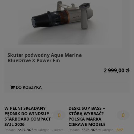
Skuter podwodny Aqua Marina
BlueDrive X Power Fin
2 999,00 zł
DO KOSZYKA
W PEŁNI SKŁADANY
DESKI SUP BASS –
PĘDNIK DO WINDSUP –
KTÓRĄ WYBRAĆ?
0
0
STARBOARD COMPACT
POLSKA MARKA,
SAIL 2026
CIEKAWE MODELE
Dodano:
22-07-2026
w kategorii:
-
autor:
Dodano:
27-05-2026
w kategorii:
BASS