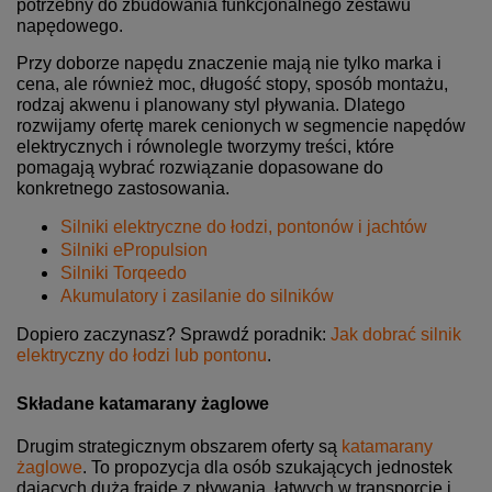
potrzebny do zbudowania funkcjonalnego zestawu
napędowego.
Przy doborze napędu znaczenie mają nie tylko marka i
cena, ale również moc, długość stopy, sposób montażu,
rodzaj akwenu i planowany styl pływania. Dlatego
rozwijamy ofertę marek cenionych w segmencie napędów
elektrycznych i równolegle tworzymy treści, które
pomagają wybrać rozwiązanie dopasowane do
konkretnego zastosowania.
Silniki elektryczne do łodzi, pontonów i jachtów
Silniki ePropulsion
Silniki Torqeedo
Akumulatory i zasilanie do silników
Dopiero zaczynasz? Sprawdź poradnik:
Jak dobrać silnik
elektryczny do łodzi lub pontonu
.
Składane katamarany żaglowe
Drugim strategicznym obszarem oferty są
katamarany
żaglowe
. To propozycja dla osób szukających jednostek
dających dużą frajdę z pływania, łatwych w transporcie i