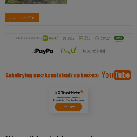
czytaj całość »
5.0
Średnia ocena activegames.pl
Na podstawie
327
opinii
z całego okresu
Zobacz opinie