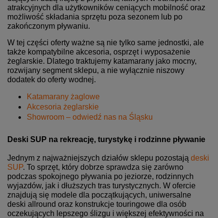
atrakcyjnych dla użytkowników ceniących mobilność oraz
możliwość składania sprzętu poza sezonem lub po
zakończonym pływaniu.
W tej części oferty ważne są nie tylko same jednostki, ale
także kompatybilne akcesoria, osprzęt i wyposażenie
żeglarskie. Dlatego traktujemy katamarany jako mocny,
rozwijany segment sklepu, a nie wyłącznie niszowy
dodatek do oferty wodnej.
Katamarany żaglowe
Akcesoria żeglarskie
Showroom – odwiedź nas na Śląsku
Deski SUP na rekreację, turystykę i rodzinne pływanie
Jednym z najważniejszych działów sklepu pozostają
deski
SUP
. To sprzęt, który dobrze sprawdza się zarówno
podczas spokojnego pływania po jeziorze, rodzinnych
wyjazdów, jak i dłuższych tras turystycznych. W ofercie
znajdują się modele dla początkujących, uniwersalne
deski allround oraz konstrukcje touringowe dla osób
oczekujących lepszego ślizgu i większej efektywności na