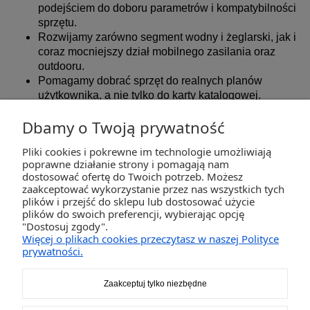
podejściem do doboru parametrów i kompatybilności
sprzętu.
Rozwijamy zarówno segment wodny i żeglarski, jak i
coraz mocniejszy dział mobilnego zasilania oraz
outdooru.
Pomagamy dobrać sprzęt do realnych planów
użytkownika, a nie tylko do karty katalogowej.
Dbamy o Twoją prywatność
Pliki cookies i pokrewne im technologie umożliwiają
ZAKUPY
poprawne działanie strony i pomagają nam
dostosować ofertę do Twoich potrzeb. Możesz
zaakceptować wykorzystanie przez nas wszystkich tych
POMOC
plików i przejść do sklepu lub dostosować użycie
plików do swoich preferencji, wybierając opcję
"Dostosuj zgody".
MOJE KONTO
Więcej o plikach cookies przeczytasz w naszej Polityce
prywatności.
INFORMACJE
Zaakceptuj tylko niezbędne