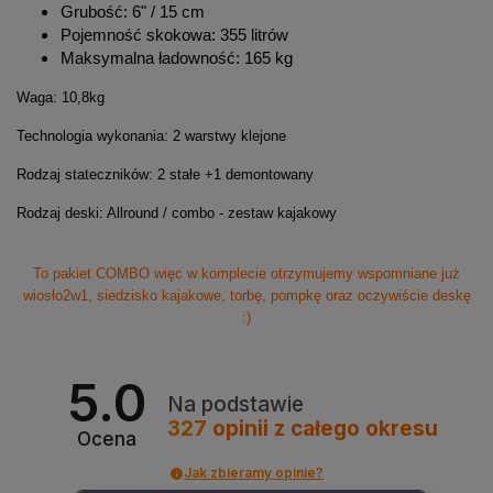
Grubość: 6" / 15 cm
Pojemność skokowa: 355 litrów
Maksymalna ładowność: 165 kg
Waga: 10,8kg
Technologia wykonania: 2 warstwy klejone
Rodzaj stateczników: 2 stałe +1 demontowany
Rodzaj deski: Allround / combo - zestaw kajakowy
To pakiet COMBO więc w komplecie otrzymujemy wspomniane już
wiosło2w1, siedzisko kajakowe, torbę, pompkę oraz oczywiście deskę
:)
5.0
Na podstawie
327
opinii
z całego okresu
Ocena
Jak zbieramy opinie?