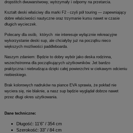
dropstitch dwuwarstwowy, wytrzymały i odporny na przetarcia.
Kształt deski właściwy dla marki F2 - czyli pół touring — zapewniający
dobre właściwości nautyczne oraz trzymanie kursu nawet w czasie
długich wycieczek.
Polecany dla osób, których nie interesuje wyłącznie rekreacyjne
wykorzystanie deski sup, ale chciałyby już na początku nieco
większych możliwości paddleboarda.
Naszym zdaniem: Będzie to dobry wybór jako deska rodzinna,
wszechstronna dla początkujących użytkowników. Jet bardzo
praktyczna i niebrudząca dzięki całej powierzchni w ciekawym odcieniu
niebieskiego.
Brak kolorowych nadruków na piance EVA sprawia, że pokład nie
wyciera się, nie blaknie, a nasz sup będzie wyglądał dobrze nawet
przez długi okres użytkowania.
Dane techniczne:
Długość: 11'6" / 354 cm
Szerokość: 33" / 84 cm