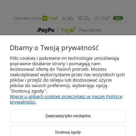
Dbamy o Twoją prywatność
Pliki cookies i pokrewne im technologie umożliwiają
ZAKUPY
poprawne działanie strony i pomagają nam
dostosować ofertę do Twoich potrzeb. Możesz
zaakceptować wykorzystanie przez nas wszystkich tych
POMOC
plików i przejść do sklepu lub dostosować użycie
plików do swoich preferencji, wybierając opcję
"Dostosuj zgody".
MOJE KONTO
Więcej o plikach cookies przeczytasz w naszej Polityce
prywatności.
INFORMACJE
Zaakceptuj tylko niezbędne
2K-Invest Sp. j. Ul. Św. Wojciecha 60, 41-922 Radzionków, śląskie NIP: 645-241-94-
Dostosuj zgody