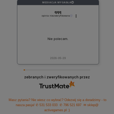
MEDIACJA WYGASŁA
?
qqq
opinia niezweryfikowana
Nie polecam.
2026-05-29
zebranych i zweryfikowanych przez
Masz pytania? Nie wiesz co wybrać? Odezwij się a doradzimy - to
nasza pasja!
✆ 531 533 033
✆ 796 521 697
✉ sklep@
activegames.pl
:)