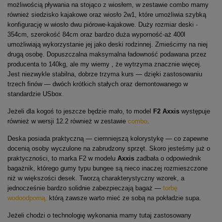
możliwością pływania na stojąco z wiosłem, w zestawie combo mamy
również siedzisko kajakowe oraz wiosło 2w1, które umożliwia szybką
konfigurację w wiosło dwu piórowe-kajakowe. Duży rozmiar deski -
354cm, szerokość 84cm oraz bardzo duża wyporność-aż 400l
umożliwiają wykorzystanie jej jako deski rodzinnej. Zmieścimy na niej
drugą osobę. Dopuszczalna maksymalna ładowność podawana przez
producenta to 140kg, ale my wiemy , że wytrzyma znacznie więcej.
Jest niezwykle stabilna, dobrze trzyma kurs — dzięki zastosowaniu
trzech finów — dwóch krótkich stałych oraz demontowanego w
standardzie USbox.
Jeżeli dla kogoś to jeszcze będzie mało, to model
F2 Axxis
występuje
również w wersji 12.2 również w zestawie
combo
.
Deska posiada praktyczną — ciemniejszą kolorystykę — co zapewne
docenią osoby wyczulone na zabrudzony sprzęt. Skoro jesteśmy już o
praktyczności, to marka F2 w modelu
Axxis
zadbała o odpowiednik
bagażnik, którego gumy typu bungee są nieco inaczej rozmieszczone
niż w większości desek. Tworzą charakterystyczny wzorek, a
jednocześnie bardzo solidnie zabezpieczają bagaż —
torbę
wodoodporną,
którą zawsze warto mieć ze sobą na pokładzie supa.
Jeżeli chodzi o technologię wykonania mamy tutaj zastosowany