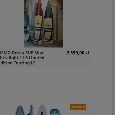
DEMO Deska SUP Moai
2 599,00 zł
Zestaw
Ultralight 11.6 Limited
WS250 F
Edition Touring LE
Unifibe
paleta 
promocja