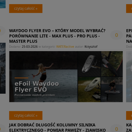
czytaj całość »
0
WAYDOO FLYER EVO – KTÓRY MODEL WYBRAĆ?
EP
0
PORÓWNANIE LITE - MAX PLUS - PRO PLUS -
PA
MASTER PLUS
NA
Dodano:
25-03-2026
w kategorii:
WATERactive
autor:
Krzysztof
Dod
czytaj całość »
JAK DOBRAĆ DŁUGOŚĆ KOLUMNY SILNIKA
KA
0
0
ELEKTRYCZNEGO - POMIAR PAWĘŻY - ZJAWISKO
ZA