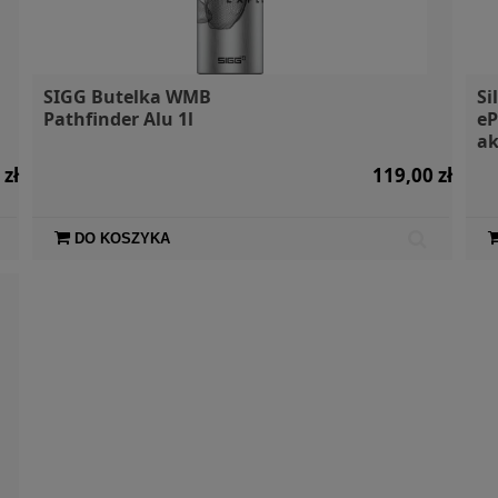
SIGG Butelka WMB
Si
Pathfinder Alu 1l
eP
a
 zł
119,00 zł
DO KOSZYKA