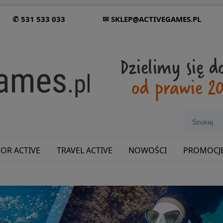
✆ 531 533 033
✉ SKLEP@ACTIVEGAMES.PL
OR ACTIVE
TRAVEL ACTIVE
NOWOŚCI
PROMOCJ
SHOWROOM: ODWIEDŹ NAS NA ŚLĄSKU!