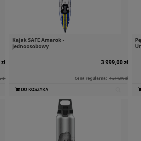
Kajak SAFE Amarok -
Pę
jednoosobowy
Un
 zł
3 999,00 zł
Cena regularna:
0 zł
4 214,00 zł
DO KOSZYKA