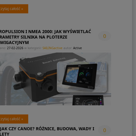
czytaj całość »
ROPULSION I NMEA 2000: JAK WYŚWIETLAĆ
0
RAMETRY SILNIKA NA PLOTERZE
WIGACYJNYM
ano:
27-02-2026
w kategorii:
SAILINGactive
autor:
Active
czytaj całość »
JAK CZY CANOE? RÓŻNICE, BUDOWA, WADY I
0
LETY