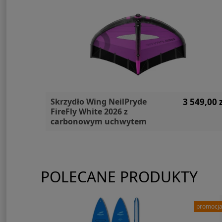
50,00 zł
Skrzydło Wing NeilPryde
3 549,00 z
FireFly White 2026 z
carbonowym uchwytem
POLECANE PRODUKTY
promocj