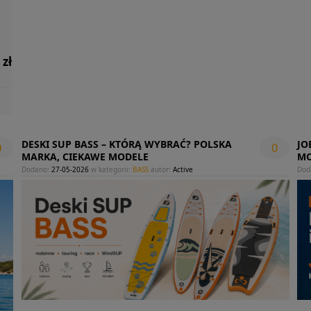
 zł
DESKI SUP BASS – KTÓRĄ WYBRAĆ? POLSKA
JO
0
0
MARKA, CIEKAWE MODELE
MO
Dodano:
27-05-2026
w kategorii:
BASS
autor:
Active
Dod