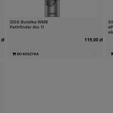
SIGG Butelka WMB
Si
Pathfinder Alu 1l
eP
a
 zł
119,00 zł
DO KOSZYKA