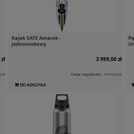
Kajak SAFE Amarok -
Pę
jednoosobowy
Un
 zł
3 999,00 zł
Cena regularna:
0 zł
4 214,00 zł
DO KOSZYKA