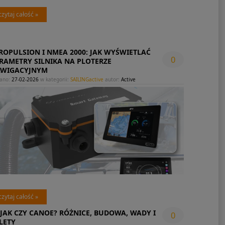
czytaj całość »
ROPULSION I NMEA 2000: JAK WYŚWIETLAĆ
0
RAMETRY SILNIKA NA PLOTERZE
WIGACYJNYM
ano:
27-02-2026
w kategorii:
SAILINGactive
autor:
Active
czytaj całość »
JAK CZY CANOE? RÓŻNICE, BUDOWA, WADY I
0
LETY