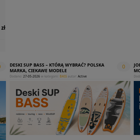
 zł
DESKI SUP BASS – KTÓRĄ WYBRAĆ? POLSKA
JO
0
0
MARKA, CIEKAWE MODELE
MO
Dodano:
27-05-2026
w kategorii:
BASS
autor:
Active
Dod