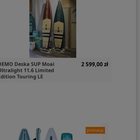
DEMO Deska SUP Moai
2 599,00 zł
Zestaw
Ultralight 11.6 Limited
WS250 F
Edition Touring LE
Unifibe
paleta 
promocja