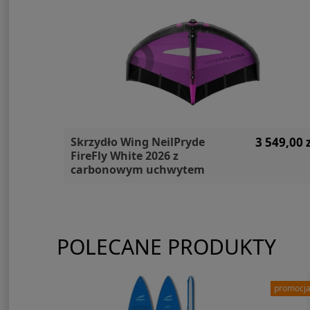
50,00 zł
Skrzydło Wing NeilPryde
3 549,00 z
FireFly White 2026 z
carbonowym uchwytem
POLECANE PRODUKTY
promocj