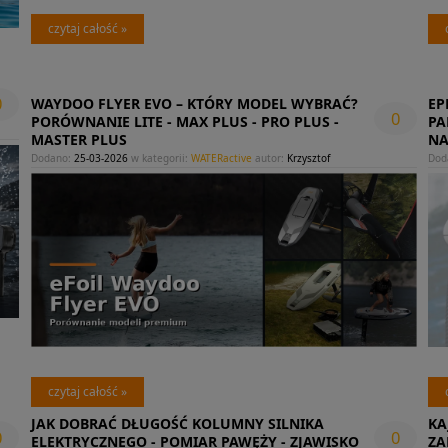
czytaj całość »
0
WAYDOO FLYER EVO – KTÓRY MODEL WYBRAĆ?
EP
0
PORÓWNANIE LITE - MAX PLUS - PRO PLUS -
PA
MASTER PLUS
NA
Dodano:
25-03-2026
w kategorii:
WATERactive
autor:
Krzysztof
Dod
czytaj całość »
JAK DOBRAĆ DŁUGOŚĆ KOLUMNY SILNIKA
KA
0
0
ELEKTRYCZNEGO - POMIAR PAWĘŻY - ZJAWISKO
ZA