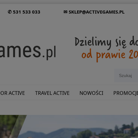
✆ 531 533 033
✉ SKLEP@ACTIVEGAMES.PL
OR ACTIVE
TRAVEL ACTIVE
NOWOŚCI
PROMOCJ
SHOWROOM: ODWIEDŹ NAS NA ŚLĄSKU!