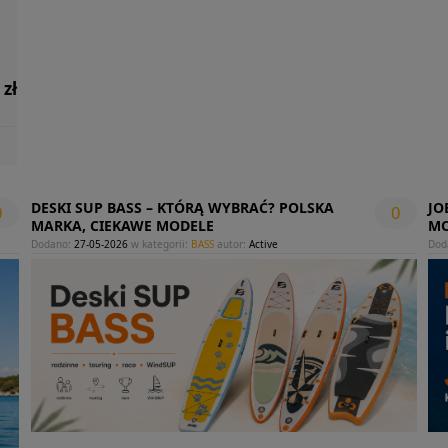
 zł
DESKI SUP BASS – KTÓRĄ WYBRAĆ? POLSKA
JO
0
0
MARKA, CIEKAWE MODELE
MO
Dodano:
27-05-2026
w kategorii:
BASS
autor:
Active
Dod