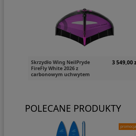
50,00 zł
Skrzydło Wing NeilPryde
3 549,00 z
FireFly White 2026 z
carbonowym uchwytem
POLECANE PRODUKTY
promocj