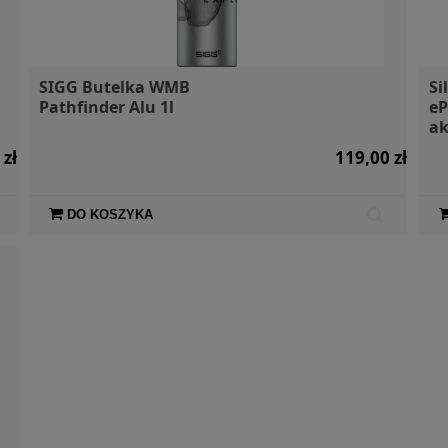
SIGG Butelka WMB
Si
Pathfinder Alu 1l
eP
a
 zł
119,00 zł
DO KOSZYKA