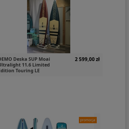
DEMO Deska SUP Moai
2 599,00 zł
Zestaw
Ultralight 11.6 Limited
WS250 F
Edition Touring LE
Unifibe
paleta 
promocja