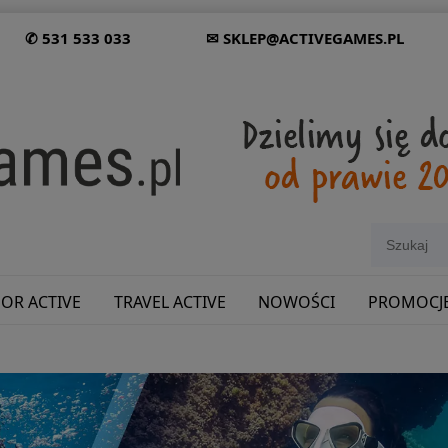
✆ 531 533 033
✉ SKLEP@ACTIVEGAMES.PL
OR ACTIVE
TRAVEL ACTIVE
NOWOŚCI
PROMOCJ
SHOWROOM: ODWIEDŹ NAS NA ŚLĄSKU!