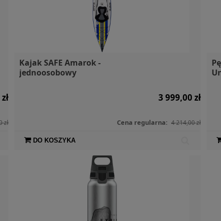
Kajak SAFE Amarok -
Pę
jednoosobowy
Un
 zł
3 999,00 zł
Cena regularna:
0 zł
4 214,00 zł
DO KOSZYKA