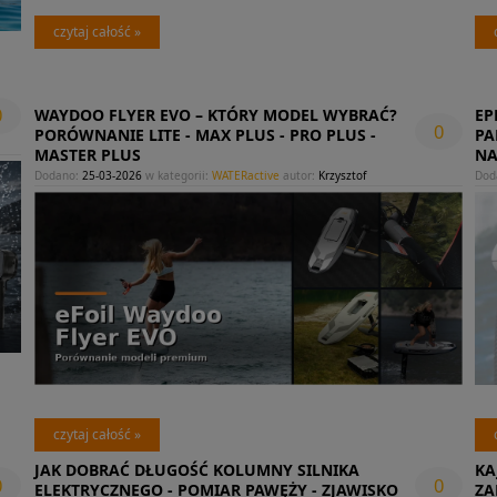
czytaj całość »
0
WAYDOO FLYER EVO – KTÓRY MODEL WYBRAĆ?
EP
0
PORÓWNANIE LITE - MAX PLUS - PRO PLUS -
PA
MASTER PLUS
NA
Dodano:
25-03-2026
w kategorii:
WATERactive
autor:
Krzysztof
Dod
czytaj całość »
JAK DOBRAĆ DŁUGOŚĆ KOLUMNY SILNIKA
KA
0
0
ELEKTRYCZNEGO - POMIAR PAWĘŻY - ZJAWISKO
ZA