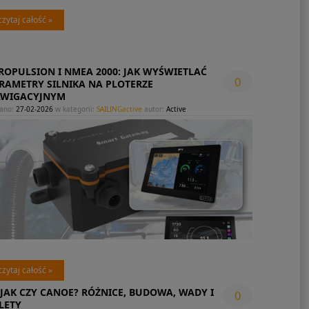
czytaj całość »
ROPULSION I NMEA 2000: JAK WYŚWIETLAĆ
0
RAMETRY SILNIKA NA PLOTERZE
WIGACYJNYM
ano:
27-02-2026
w kategorii:
SAILINGactive
autor:
Active
czytaj całość »
JAK CZY CANOE? RÓŻNICE, BUDOWA, WADY I
0
LETY