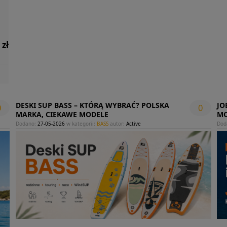
 zł
DESKI SUP BASS – KTÓRĄ WYBRAĆ? POLSKA
JO
0
0
MARKA, CIEKAWE MODELE
MO
Dodano:
27-05-2026
w kategorii:
BASS
autor:
Active
Dod