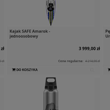
Kajak SAFE Amarok -
Pę
jednoosobowy
Un
 zł
3 999,00 zł
Cena regularna:
0 zł
4 214,00 zł
DO KOSZYKA