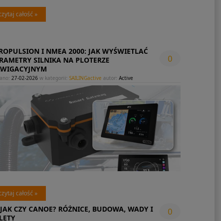
czytaj całość »
ROPULSION I NMEA 2000: JAK WYŚWIETLAĆ
0
RAMETRY SILNIKA NA PLOTERZE
WIGACYJNYM
ano:
27-02-2026
w kategorii:
SAILINGactive
autor:
Active
czytaj całość »
JAK CZY CANOE? RÓŻNICE, BUDOWA, WADY I
0
LETY