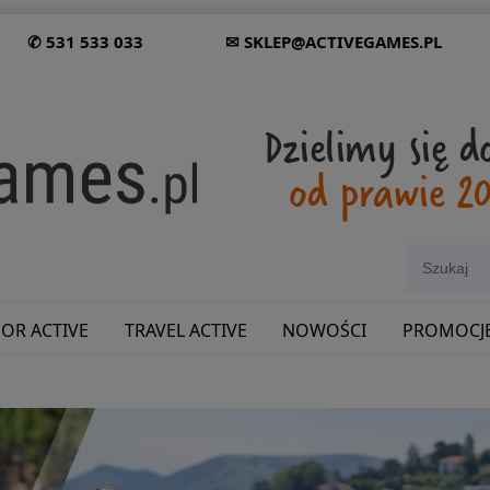
✆ 531 533 033
✉ SKLEP@ACTIVEGAMES.PL
OR ACTIVE
TRAVEL ACTIVE
NOWOŚCI
PROMOCJ
SHOWROOM: ODWIEDŹ NAS NA ŚLĄSKU!