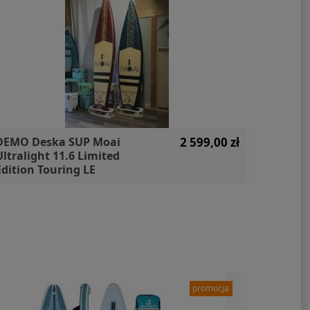
DEMO Deska SUP Moai
2 599,00 zł
Zestaw
Ultralight 11.6 Limited
WS250 F
Edition Touring LE
Unifibe
paleta 
promocja