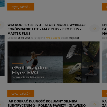
czytaj całość »
0
WAYDOO FLYER EVO – KTÓRY MODEL WYBRAĆ?
EP
0
PORÓWNANIE LITE - MAX PLUS - PRO PLUS -
PA
MASTER PLUS
NA
Dodano:
25-03-2026
w kategorii:
WATERactive
autor:
Krzysztof
Dod
czytaj całość »
JAK DOBRAĆ DŁUGOŚĆ KOLUMNY SILNIKA
KA
0
0
ELEKTRYCZNEGO - POMIAR PAWĘŻY - ZJAWISKO
ZA