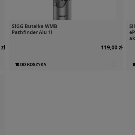
SIGG Butelka WMB
Si
Pathfinder Alu 1l
eP
a
 zł
119,00 zł
DO KOSZYKA