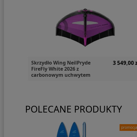
50,00 zł
Skrzydło Wing NeilPryde
3 549,00 z
FireFly White 2026 z
carbonowym uchwytem
POLECANE PRODUKTY
promocj