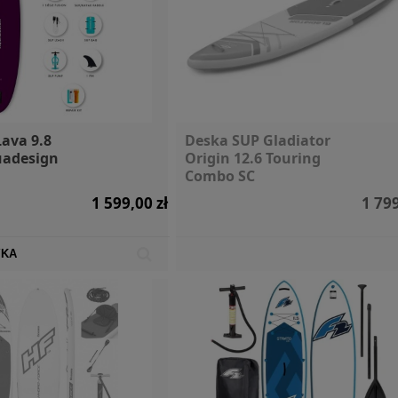
ava 9.8
Deska SUP Gladiator
adesign
Origin 12.6 Touring
Combo SC
1 599,00 zł
1 799
YKA