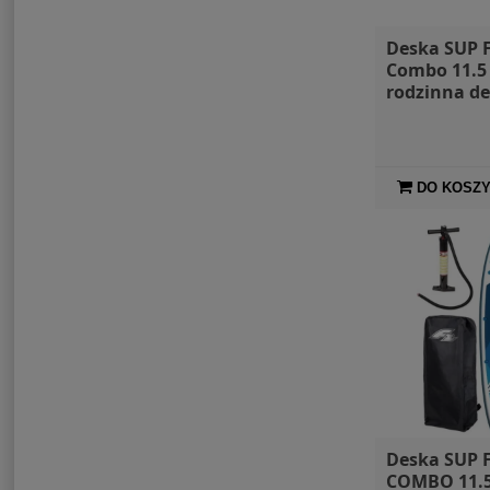
Deska SUP F
Combo 11.5
rodzinna d
paddleboar
DO KOSZ
Deska SUP F
COMBO 11.5