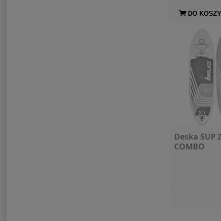
DO KOSZ
Deska SUP Z
COMBO