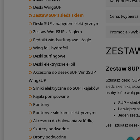
Kategorie: Zest
Deski WingSUP
Zestaw SUP z siedziskiem
Cena: (wybierz)
Deski SUP z napędem elektrycznym
Zestaw WindSUP z żaglem
Promocja: (wybi
Pędniki windsurfingowe - żagle
Wing foil, hydrofoil
ZESTAW
Deski surfingowe
Deski elektryczne eFoil
Zestaw SUP 
Akcesoria do desek SUP WindSUP
WingSUP
Szukasz deski SUP,
siedziskiem kajakow
Silniki elektryczne do SUP i kajaków
osoby, które wolą p
Kajaki pompowane
SUP + siedzi
Pontony
Łatwiejszy st
Pontony z silnikami elektrycznymi
Jeden zestaw
Akcesoria do holowania za łódką
Jeśli szukasz desek
Skutery podwodne
Drony podwodne