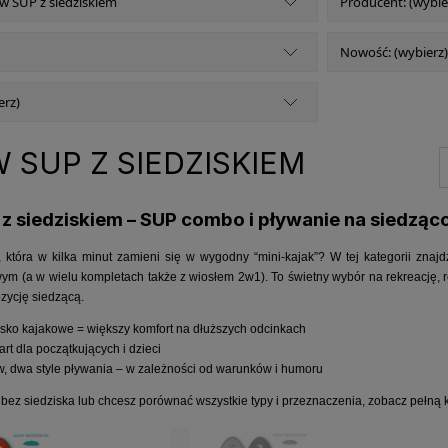
aw SUP z siedziskiem
Producent: (wybie
Nowość: (wybierz)
erz)
 SUP Z SIEDZISKIEM
z siedziskiem – SUP combo i pływanie na siedząc
 która w kilka minut zamieni się w wygodny “mini-kajak”? W tej kategorii zna
ym (a w wielu kompletach także z wiosłem 2w1). To świetny wybór na rekreację, r
ozycję siedzącą.
sko kajakowe = większy komfort na dłuższych odcinkach
art dla początkujących i dzieci
, dwa style pływania – w zależności od warunków i humoru
 bez siedziska lub chcesz porównać wszystkie typy i przeznaczenia, zobacz pełną 