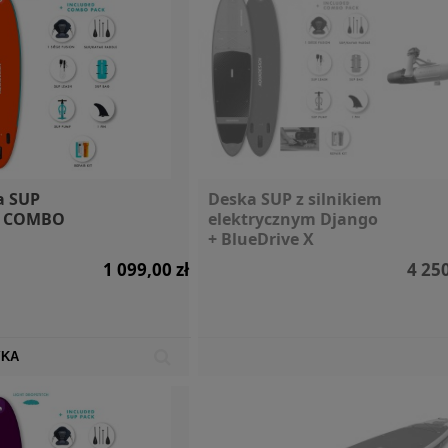
a SUP
Deska SUP z silnikiem
8 COMBO
elektrycznym Django
+ BlueDrive X
1 099,00 zł
4 250
YKA