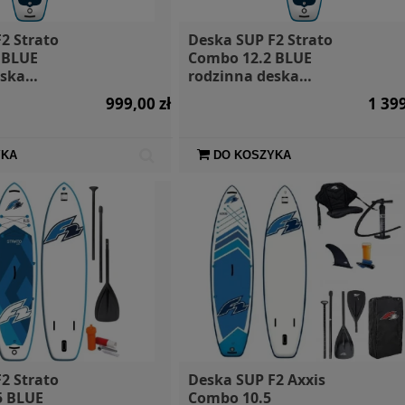
2 Strato
Deska SUP F2 Strato
 BLUE
Combo 12.2 BLUE
eska
rodzinna deska
d 2024
paddleboard 2024
999,00 zł
1 399
YKA
DO KOSZYKA
2 Strato
Deska SUP F2 Axxis
 BLUE
Combo 10.5