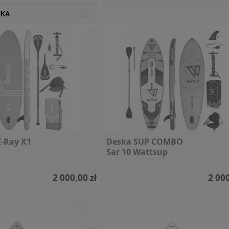
YKA
-Ray X1
Deska SUP COMBO
Sar 10 Wattsup
2 000,00 zł
2 000