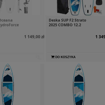
dwodny /
SIGG Butelka Mountain
Skuter 
ktryczny
Red 1l
napęd e
Oceana
Deska SUP F2 Strato
ubnado
Waydoo Su
ydroForce
2025 COMBO 12.2
uc
1 499,00 zł
109,00 zł
1 149,00 zł
1 349
DO KOSZYKA