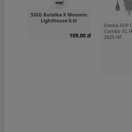
rba 10l
SIGG Butelka X Moomin
Skuter po
Marina
Lighthouse 0,6l
napęd ele
Deska SUP 
Waydoo S
Combo XL H
79,00 zł
109,00 zł
2025 HF