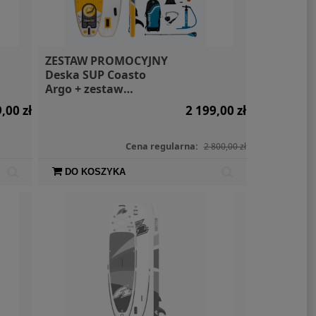
podwodny /
SIGG Butelka Mountain
SIGG B
lektryczny
Black 0,6l
ZESTAW PROMOCYJNY
bnado Plus z
Deska SUP Coasto
hwytem
4 160,00 zł
89,00 zł
Argo + zestaw
kajakowy
,00 zł
2 199,00 zł
Cena regularna:
2 800,00 zł
DO KOSZYKA