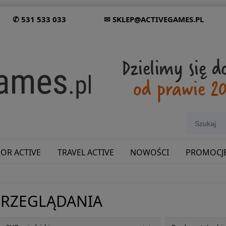
✆ 531 533 033
✉ SKLEP@ACTIVEGAMES.PL
OR ACTIVE
TRAVEL ACTIVE
NOWOŚCI
PROMOCJ
SHOWROOM: ODWIEDŹ NAS NA ŚLĄSKU!
PRZEGLĄDANIA