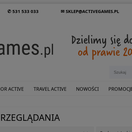
✆ 531 533 033
✉ SKLEP@ACTIVEGAMES.PL
OR ACTIVE
TRAVEL ACTIVE
NOWOŚCI
PROMOCJ
SHOWROOM: ODWIEDŹ NAS NA ŚLĄSKU!
PRZEGLĄDANIA