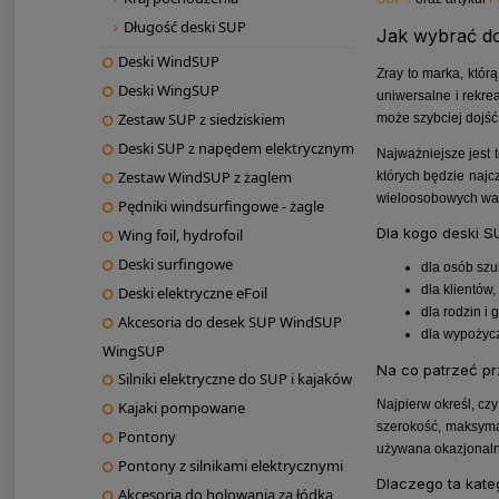
Długość deski SUP
Jak wybrać d
Deski WindSUP
Zray to marka, któr
Deski WingSUP
uniwersalne i rekre
Zestaw SUP z siedziskiem
może szybciej dojś
Deski SUP z napędem elektrycznym
Najważniejsze jest 
Zestaw WindSUP z żaglem
których będzie najc
wieloosobowych waż
Pędniki windsurfingowe - żagle
Dla kogo deski S
Wing foil, hydrofoil
Deski surfingowe
dla osób szu
dla klientów
Deski elektryczne eFoil
dla rodzin i
Akcesoria do desek SUP WindSUP
dla wypożycz
WingSUP
Na co patrzeć pr
Silniki elektryczne do SUP i kajaków
Najpierw określ, cz
Kajaki pompowane
szerokość, maksymal
Pontony
używana okazjonalnie
Pontony z silnikami elektrycznymi
Dlaczego ta kate
Akcesoria do holowania za łódką