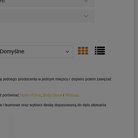
rz)
fertę jednego producenta w jednym miejscu i dopiero potem zawężać
eż porównać
Hydro-Force
,
Body Glove
i
Wildsup
.
ne i teamowe oraz wybierz deskę dopasowaną do stylu pływania