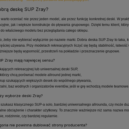
obrą deskę SUP Zray?
ą warto oceniać nie przez jeden model, ale przez funkcję konkretnej deski. W prak
acyjne, jak i większe konstrukcje do pływania grupowego. Dzięki temu klient, któ
ć do właściwego modelu bez przeglądania całego sklepu.
to, żeby nie wybierać wyłącznie po nazwie marki. Dobra deska SUP Zray to taka, 
zęściej używana. Przy modelach rekreacyjnych liczyć się będą stabilność, łatwoś
niejsze będą wyporność, przestrzeń na pokładzie i przeznaczenie grupowe.
UP Zray mają najwięcej sensu?
kających rekreacyjnej lub uniwersalnej deski SUP,
, którzy chcą porównać modele allround jednej marki,
 grup szukających większych desek do wspólnego pływania,
alni, baz wodnych i organizatorów eventów, jeśli w grę wchodzą modele teamowe
zy wyborze deski Zray?
y szukasz klasycznego SUP-a solo, bardziej uniwersalnego allrounda, czy może d
ne obciążenie i charakter użytkowy. To znacznie ważniejsze niż sama nazwa mod
, rodzinnie, czy bardziej regularnie.
goria nie powinna dublować strony producenta?