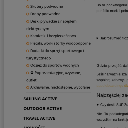
Bo ta podkategoria
Skutery podwodne
portfolio marki i pe
Drony podwodne
Deski pływackie z napędem
elektrycznym
Kamizelki i bezpieczeństwo
Jak rozumieć filo
Plecaki, worki i torby wodoodporne
Dodatki do sprzęt sportowego i
turystycznego
Odzież do sportów wodnych
Gdzie przejść da
♻ Poprezentacyjne, używane,
Jeśli najważniejsza
outlet
wspólnej zabawy i
paddleboardingu dl
Archiwalne, niedostępne, wycofane
Najczęściej z
SAILING ACTIVE
Czy deski SUP Zr
OUTDOOR ACTIVE
Nie. Ta podkategor
TRAVEL ACTIVE
wszystkim na funkcję
NOWOŚCI