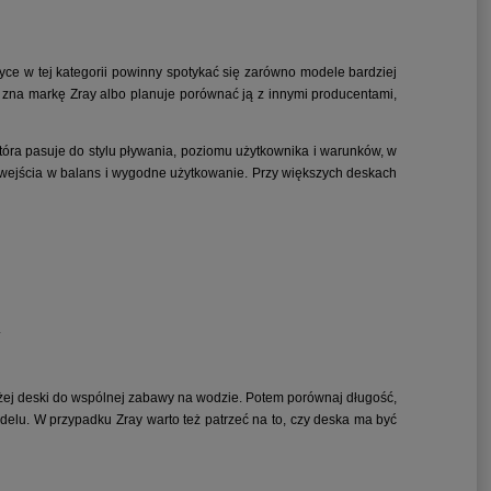
tyce w tej kategorii powinny spotykać się zarówno modele bardziej
ry zna markę Zray albo planuje porównać ją z innymi producentami,
która pasuje do stylu pływania, poziomu użytkownika i warunków, w
ć wejścia w balans i wygodne użytkowanie. Przy większych deskach
.
użej deski do wspólnej zabawy na wodzie. Potem porównaj długość,
elu. W przypadku Zray warto też patrzeć na to, czy deska ma być