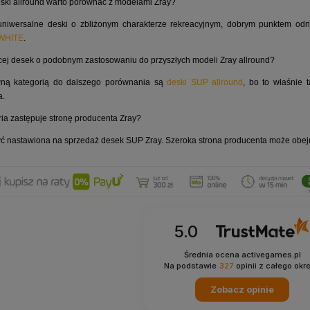
ski allround warto porównać z modelami Zray?
uniwersalne deski o zbliżonym charakterze rekreacyjnym, dobrym punktem od
 WHITE
.
cej desek o podobnym zastosowaniu do przyszłych modeli Zray allround?
wną kategorią do dalszego porównania są
deski SUP allround
, bo to właśnie t
a.
ia zastępuje stronę producenta Zray?
yć nastawiona na sprzedaż desek SUP Zray. Szeroka strona producenta może obejmo
5.0
Średnia ocena activegames.pl
Na podstawie
327
opinii
z całego okr
Zobacz opinie