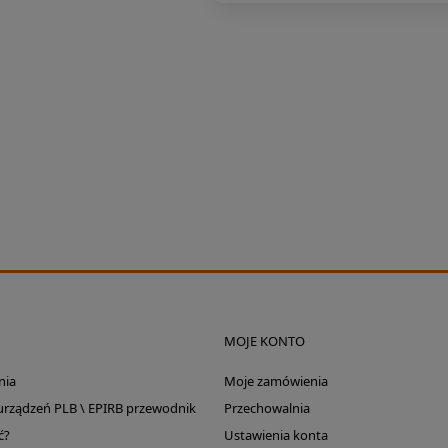
ktryczny
SIGG Butelka X Moomin
Silnik e
ator 7.5e
Lighthouse 0,6l
łodzi ePro
1.0 Plu
13 200,00 zł
109,00 zł
rna:
Cena reg
16 500,00 zł
MOJE KONTO
nia
Moje zamówienia
 urządzeń PLB \ EPIRB przewodnik
Przechowalnia
ć?
Ustawienia konta