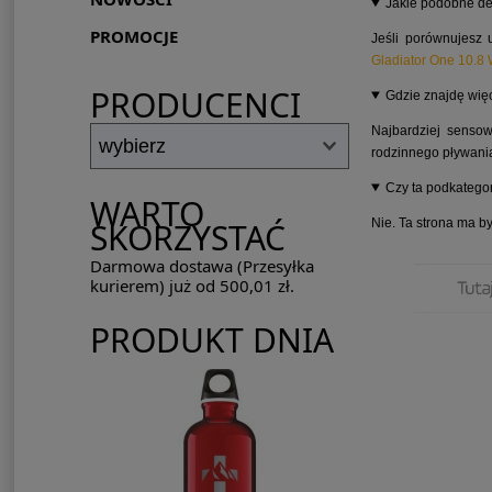
Jakie podobne de
PROMOCJE
Jeśli porównujesz 
Gladiator One 10.8
PRODUCENCI
Gdzie znajdę wię
Najbardziej senso
rodzinnego pływani
Czy ta podkategor
WARTO
Nie. Ta strona ma b
SKORZYSTAĆ
Darmowa dostawa (Przesyłka
kurierem) już od 500,01 zł.
PRODUKT DNIA