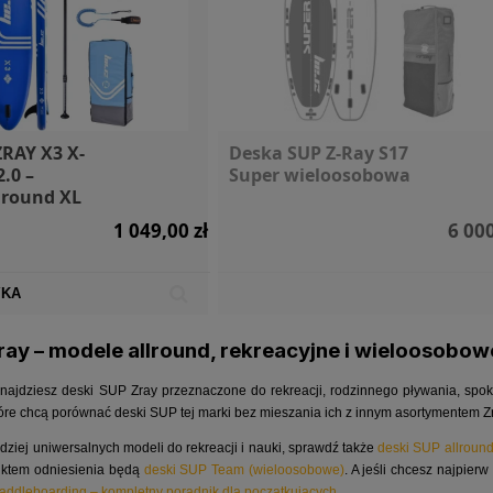
RAY X3 X-
Deska SUP Z-Ray S17
2.0 –
Super wieloosobowa
lround XL
1 049,00 zł
6 000
YKA
ray – modele allround, rekreacyjne i wieloosobow
znajdziesz deski SUP Zray przeznaczone do rekreacji, rodzinnego pływania, spo
tóre chcą porównać deski SUP tej marki bez mieszania ich z innym asortymentem Zra
rdziej uniwersalnych modeli do rekreacji i nauki, sprawdź także
deski SUP allroun
nktem odniesienia będą
deski SUP Team (wieloosobowe)
. A jeśli chcesz najpier
addleboarding – kompletny poradnik dla początkujących
.