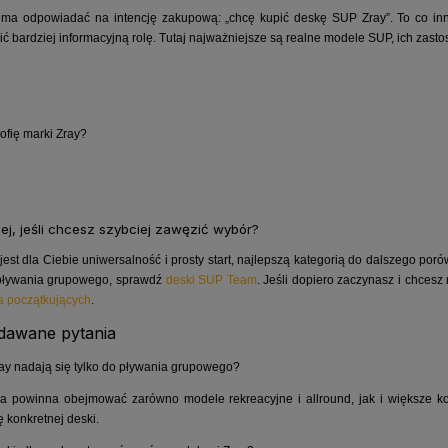
 ma odpowiadać na intencję zakupową: „chcę kupić deskę SUP Zray”. To co in
łnić bardziej informacyjną rolę. Tutaj najważniejsze są realne modele SUP, ich zas
zofię marki Zray?
lej, jeśli chcesz szybciej zawęzić wybór?
 jest dla Ciebie uniwersalność i prosty start, najlepszą kategorią do dalszego po
 pływania grupowego, sprawdź
deski SUP Team
. Jeśli dopiero zaczynasz i chce
a początkujących
.
adawane pytania
ay nadają się tylko do pływania grupowego?
ia powinna obejmować zarówno modele rekreacyjne i allround, jak i większe k
 konkretnej deski.