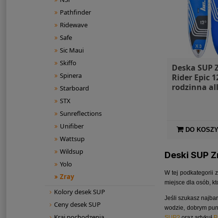
Pathfinder
Ridewave
Safe
Sic Maui
Skiffo
Deska SUP Z
Spinera
Rider Epic 1
rodzinna al
Starboard
STX
Sunreflections
Unifiber
DO KOSZ
Wattsup
Wildsup
Deski SUP Z
Yolo
W tej podkategorii 
Zray
miejsce dla osób, k
Kolory desek SUP
Jeśli szukasz najba
Ceny desek SUP
wodzie, dobrym pu
Kraj pochodzenia
SUP?
oraz artykuł
P