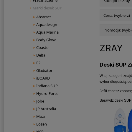
Przeznaczenie
Kategorie: Zray
Marki desek SUP
Cena: (wybierz)
Abstract
Aquadesign
Promocja: (wybi
Aqua Marina
Body Glove
ZRAY
Coasto
Delta
F2
Deski SUP Z
Gladiator
W tej kategorii zna
iBOARD
wybór długością, ce
Indiana SUP
Jeśli chcesz zobacz
Hydro-Force
Sprawdź deski SUP Z
Jobe
JP Australia
Moai
Lozen
NSP