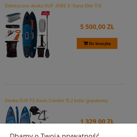
Elektryczna deska SUP JOBE E-Duna Elite 11.6
5 500,00 ZŁ
Do koszyka
Deska SUP F2 Axxis Combo 12.2 kolor granatowy
1 329,00 ZŁ
Dbamy o Twoją prywatność