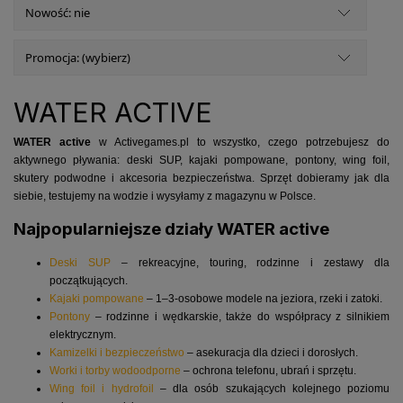
Nowość: nie
Promocja: (wybierz)
WATER ACTIVE
WATER active
w Activegames.pl to wszystko, czego potrzebujesz do
aktywnego pływania: deski SUP, kajaki pompowane, pontony, wing foil,
skutery podwodne i akcesoria bezpieczeństwa. Sprzęt dobieramy jak dla
siebie, testujemy na wodzie i wysyłamy z magazynu w Polsce.
Najpopularniejsze działy WATER active
Deski SUP
– rekreacyjne, touring, rodzinne i zestawy dla
początkujących.
Kajaki pompowane
– 1–3-osobowe modele na jeziora, rzeki i zatoki.
Pontony
– rodzinne i wędkarskie, także do współpracy z silnikiem
elektrycznym.
Kamizelki i bezpieczeństwo
– asekuracja dla dzieci i dorosłych.
Worki i torby wodoodporne
– ochrona telefonu, ubrań i sprzętu.
Wing foil i hydrofoil
– dla osób szukających kolejnego poziomu