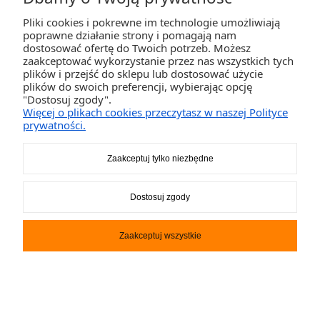
Do koszyka
Pliki cookies i pokrewne im technologie umożliwiają
poprawne działanie strony i pomagają nam
dostosować ofertę do Twoich potrzeb. Możesz
zaakceptować wykorzystanie przez nas wszystkich tych
plików i przejść do sklepu lub dostosować użycie
plików do swoich preferencji, wybierając opcję
"Dostosuj zgody".
Więcej o plikach cookies przeczytasz w naszej Polityce
prywatności.
Deska SUP F2 Axxis Combo 11.6 kolor granatowy
Zaakceptuj tylko niezbędne
1 299,00 ZŁ
Dostosuj zgody
Do koszyka
Zaakceptuj wszystkie