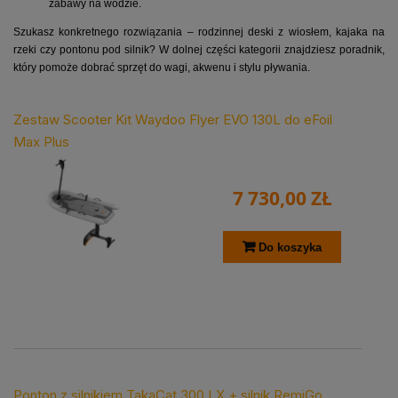
zabawy na wodzie.
Szukasz konkretnego rozwiązania – rodzinnej deski z wiosłem, kajaka na
rzeki czy pontonu pod silnik? W dolnej części kategorii znajdziesz poradnik,
który pomoże dobrać sprzęt do wagi, akwenu i stylu pływania.
Zestaw Scooter Kit Waydoo Flyer EVO 130L do eFoil
Max Plus
7 730,00 ZŁ
Do koszyka
Ponton z silnikiem TakaCat 300 LX + silnik RemiGo