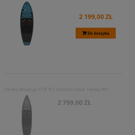
2 199,00 ZŁ
Do koszyka
Deska Windsup STX 11.2 Hybrid Cruiser Family WS
2 799,00 ZŁ