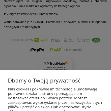
Najważniejsze są długość, użytkownik docelowy, budżet i charakter
pływania. Sama marka nie wystarczy do trafnego wyboru.
Z czym zestawić deski Sunreflections?
Warto porównać je z iBOARD, Pathfinder i Ridewave, a także z kategoriami
dziecięcymi i rekreacyjnymi.
5.0
Średnia ocena activegames.pl
Na podstawie
327
opinii
z całego okresu
Zobacz opinie
Dbamy o Twoją prywatność
Pliki cookies i pokrewne im technologie umożliwiają
ZAKUPY
poprawne działanie strony i pomagają nam
dostosować ofertę do Twoich potrzeb. Możesz
zaakceptować wykorzystanie przez nas wszystkich tych
POMOC
plików i przejść do sklepu lub dostosować użycie