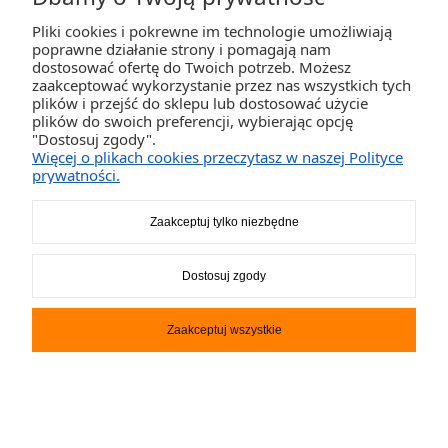
Pliki cookies i pokrewne im technologie umożliwiają
poprawne działanie strony i pomagają nam
dostosować ofertę do Twoich potrzeb. Możesz
zaakceptować wykorzystanie przez nas wszystkich tych
plików i przejść do sklepu lub dostosować użycie
plików do swoich preferencji, wybierając opcję
Deska SUP WattSup F11
"Dostosuj zgody".
miniCOMBO ORANGE
Więcej o plikach cookies przeczytasz w naszej Polityce
prywatności.
1 149,00 zł
Zaakceptuj tylko niezbędne
DO KOSZYKA
Dostosuj zgody
Zaakceptuj wszystkie