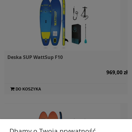
Deska SUP WattSup F10
969,00 zł
DO KOSZYKA
Dbamy o Twoją prywatność