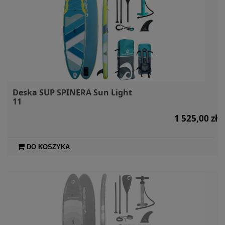
Deska SUP SPINERA Sun Light
11
1 525,00 zł
DO KOSZYKA