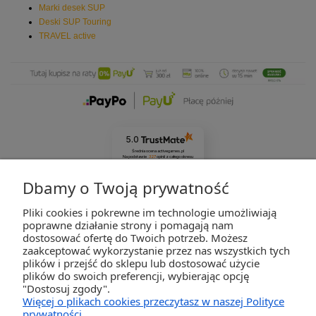
Marki desek SUP
Deski SUP Touring
TRAVEL active
5.0
Średnia ocena activegames.pl
Na podstawie
327
opinii
z całego okresu
Zobacz opinie
Dbamy o Twoją prywatność
Pliki cookies i pokrewne im technologie umożliwiają
ZAKUPY
poprawne działanie strony i pomagają nam
dostosować ofertę do Twoich potrzeb. Możesz
zaakceptować wykorzystanie przez nas wszystkich tych
POMOC
plików i przejść do sklepu lub dostosować użycie
plików do swoich preferencji, wybierając opcję
"Dostosuj zgody".
MOJE KONTO
Więcej o plikach cookies przeczytasz w naszej Polityce
prywatności.