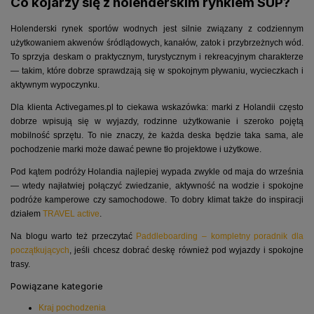
Co kojarzy się z holenderskim rynkiem SUP?
Holenderski rynek sportów wodnych jest silnie związany z codziennym
użytkowaniem akwenów śródlądowych, kanałów, zatok i przybrzeżnych wód.
To sprzyja deskam o praktycznym, turystycznym i rekreacyjnym charakterze
— takim, które dobrze sprawdzają się w spokojnym pływaniu, wycieczkach i
aktywnym wypoczynku.
Dla klienta Activegames.pl to ciekawa wskazówka: marki z Holandii często
dobrze wpisują się w wyjazdy, rodzinne użytkowanie i szeroko pojętą
mobilność sprzętu. To nie znaczy, że każda deska będzie taka sama, ale
pochodzenie marki może dawać pewne tło projektowe i użytkowe.
Pod kątem podróży Holandia najlepiej wypada zwykle od maja do września
— wtedy najłatwiej połączyć zwiedzanie, aktywność na wodzie i spokojne
podróże kamperowe czy samochodowe. To dobry klimat także do inspiracji
działem
TRAVEL active
.
Na blogu warto też przeczytać
Paddleboarding – kompletny poradnik dla
początkujących
, jeśli chcesz dobrać deskę również pod wyjazdy i spokojne
trasy.
Powiązane kategorie
Kraj pochodzenia